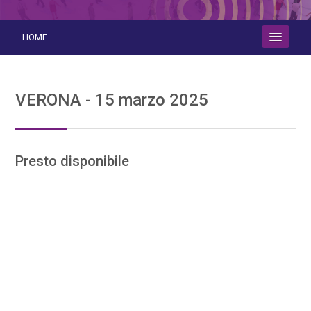
Vai al contenuto principale
HOME
RAZIONALE
VERONA - 15 marzo 2025
PROGRAMMA
FACULTY
Presto disponibile
ECM
SEGRETERIA E PROVIDER
Vai a...
ASSISTENZA
SPONSOR